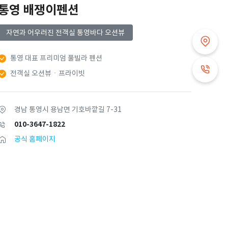
통영 배쟁이펜션
자연과 어우러진 전객실 통영바다 오션뷰
통영 대표 프리미엄 풀빌라 펜션
전객실 오션뷰ㆍ프라이빗
경남 통영시 용남면 기호바깥길 7-31
010-3647-1822
공식 홈페이지