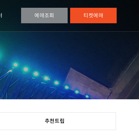
터
예매
조회
티켓
예매
추천트립