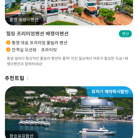
통영 배쟁이펜션
힐링 프리미엄펜션 배쟁이펜션
펜션
통영 대표 프리미엄 풀빌라 펜션
전객실 오션뷰ㆍ프라이빗
통영 앞바다 환상적인 풀빌라 펜션의 품격! 지친 일상에서 여유가 필요한 지금 ! 배
쟁이펜션과 함께하세요!
추천트립
최저가 예약즉시할인
장승포유람선