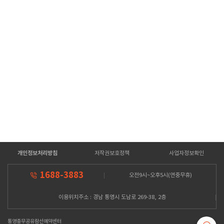
개인정보처리방침
저작권보호정책
사업자정보확인
1688-3883
오전9시~오후5시(연중무휴)
이용위치주소 : 경남 통영시 도남로 269-38, 2층
통영충무공유람선예약센터