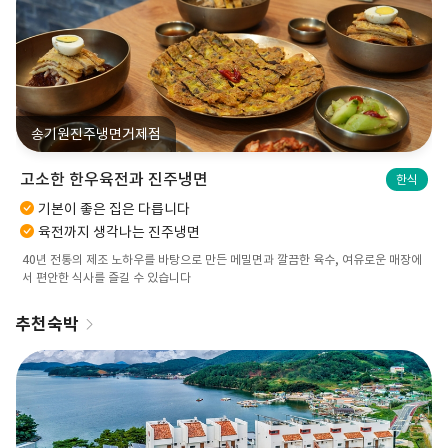
송기원진주냉면거제점
고소한 한우육전과 진주냉면
한식
기본이 좋은 집은 다릅니다
육전까지 생각나는 진주냉면
40년 전통의 제조 노하우를 바탕으로 만든 메밀면과 깔끔한 육수, 여유로운 매장에
서 편안한 식사를 즐길 수 있습니다
추천숙박