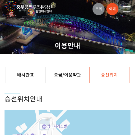
조회
예매
이용안내
배시간표
요금/이용약관
승선위치
승선위치안내