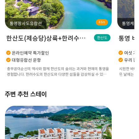
46m
통영장사도유람선
통영케이
한산도(제승당)상륙+한려수도투어
한산도
온라인예약 특가할인
여섯 개
대형유람선 운항
우리 집
충무공이순신의 역사와 함께 한산도의 숨쉬는 과거와 현재의 통영을
시원한 바다를
경험합니다. 한려수도의 한산도와 다양한 섬들을 감상하실 수 있습
은 날에는 일
니다.
주변 추천 스테이