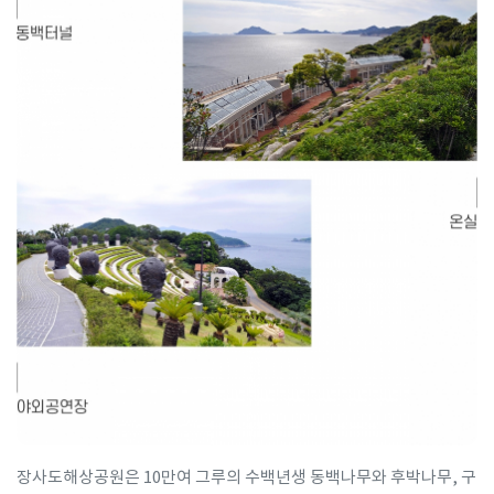
장사도해상공원은 10만여 그루의 수백년생 동백나무와 후박나무, 구