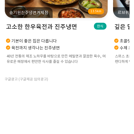
13.5km
송기원진주냉면거제점
르브뤼셀
고소한 한우육전과 진주냉면
깊은 달
한식
기본이 좋은 집은 다릅니다
초콜렛이
육전까지 생각나는 진주냉면
수제 초
40년 전통의 제조 노하우를 바탕으로 만든 메밀면과 깔끔한 육수, 여
스위스 초콜릿
유로운 매장에서 편안한 식사를 즐길 수 있습니다
렌디하게 만
구글광고 (구글제공 임의광고)