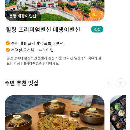
5km
통영 배쟁이펜션
힐링 프리미엄펜션 배쟁이펜션
펜션
통영 대표 프리미엄 풀빌라 펜션
전객실 오션뷰ㆍ프라이빗
통영 앞바다 환상적인 풀빌라 펜션의 품격! 지친 일상에서 여유가 필
요한 지금 ! 배쟁이펜션과 함께하세요!
주변 추천 맛집