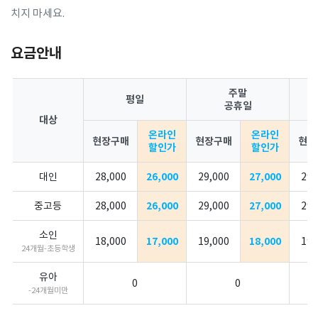
치지 마세요.
요금안내
주말
평일
공휴일
대상
온라인
온라인
현장구매
현장구매
현장
할인가
할인가
대인
28,000
26,000
29,000
27,000
29,
중고등
28,000
26,000
29,000
27,000
29,
소인
18,000
17,000
19,000
18,000
19,
24개월-초등학생
유아
0
0
-24개월미만