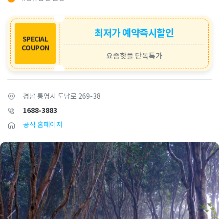
최저가 예약즉시할인
SPECIAL
COUPON
요즘핫플 단독특가
경남 통영시 도남로 269-38
1688-3883
공식 홈페이지