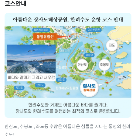
코스안내
한산도, 추봉도 , 좌도등 수많은 아름다운 섬들을 지나는 통영의 한려
수도!