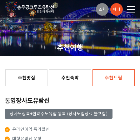
조회
예매
추천여행
추천맛집
추천숙박
추천트립
통영장사도유람선
장사도상륙+한려수도유람 왕복 (장사도입장료 불포함)
온라인예약 특가할인
대형유람선 운항