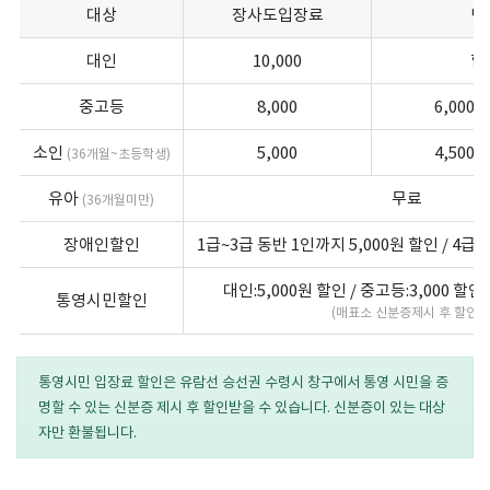
대상
장사도입장료
단
대인
10,000
할
중고등
8,000
6,000
(
소인
5,000
4,500
(36개월~초등학생)
(
유아
무료
(36개월미만)
장애인할인
1급~3급 동반 1인까지 5,000원 할인 / 4급 
대인:5,000원 할인 / 중고등:3,000 할
통영시민할인
(매표소 신분증제시 후 할인)
통영시민 입장료 할인은 유람선 승선권 수령시 창구에서 통영 시민을 증
명할 수 있는 신분증 제시 후 할인받을 수 있습니다. 신분증이 있는 대상
자만 환불됩니다.