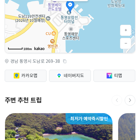
100m
경남 통영시 도남로 269-38
카카오맵
네이버지도
티맵
주변 추천 트립
최저가 예약즉시할인